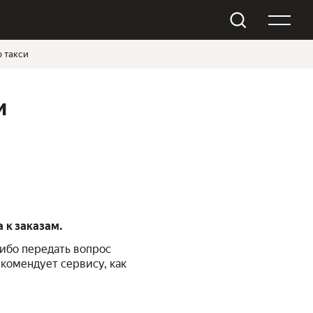
ю такси
и
 к заказам.
либо передать вопрос
екомендует сервису, как