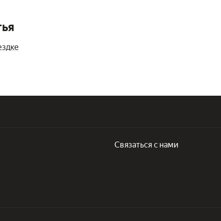
тья
ездке
Связаться с нами