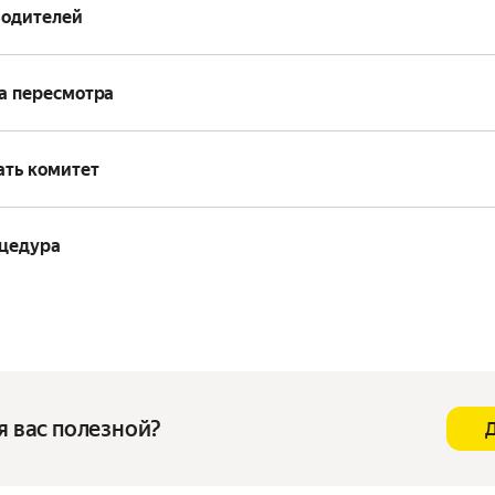
водителей
а пересмотра
ать комитет
оцедура
я вас полезной?