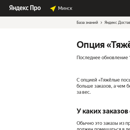
Минск
База знаний
Яндекс Доста
Опция «Тяж
Последнее обновление
С опцией «Тяжёлые посы
больше заказов, а чем 
за вес.
У каких заказов
Обычно это заказы из пр
должен помещаться в л