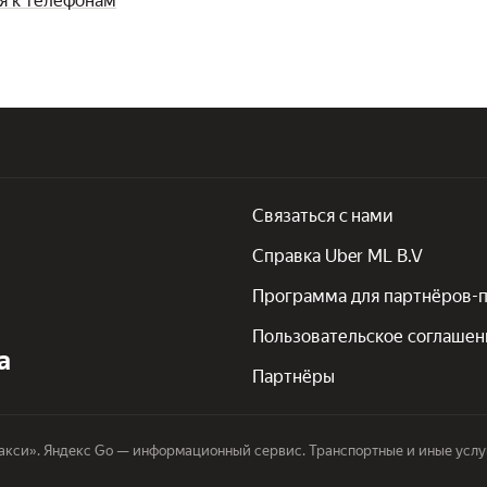
я к телефонам
Связаться с нами
Справка Uber ML B.V
Программа для партнёров-
Пользовательское соглашен
а
Партнёры
кси». Яндекс Go — информационный сервис. Транспортные и иные услу