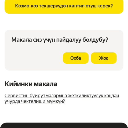
Көзмө-көз текшерүүдөн кантип өтүш керек?
Макала сиз үчүн пайдалуу болдубу?
Ооба
Жок
Кийинки макала
Cервистин буйрутмаларына жеткиликтүүлүк кандай
учурда чектелиши мүмкүн?