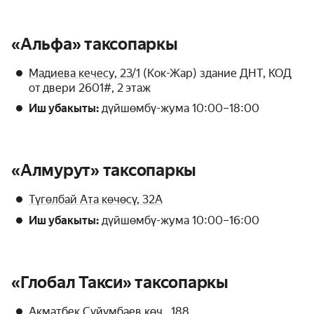
«Альфа» таксопаркы
Мадиева кечесу, 23/1
(Кок-Жар) здание ДНТ, КОД
от двери 2601#, 2 этаж
Иш убакыты:
дүйшөмбү-жума 10:00–18:00
«Алмурут» таксопаркы
Түгөлбай Ата көчөсү, 32А
Иш убакыты:
дүйшөмбү-жума 10:00–16:00
«Глобал Такси» таксопаркы
Акматбек Сүйүмбаев көч., 188