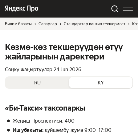
Билим базасы
Сапарлар
Стандарттар кантип текшерилет
Кө
Көзмө-көз текшерүүдөн өтүү
жайларынын даректери
Соңку жаңыртуулар
24 Jun 2026
RU
KY
«Би-Такси» таксопаркы
Жеңиш Проспектиси, 400
Иш убакыты:
дүйшөмбү-жума 9:00–17:00