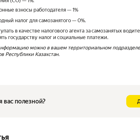
ния (СО) — 1%.
онные взносы работодателя — 1%
дный налог для самозанятого — 0%.
пать в качестве налогового агента за самозанятых водите
ть государству налог и социальные платежи.
 информацию можно в вашем территориальном подраздел
в Республики Казахстан.
я вас полезной?
тья