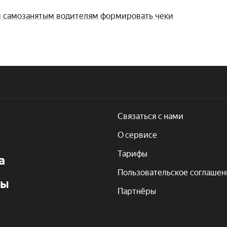
м самозанятым водителям формировать чеки
Связаться с нами
О сервисе
Тарифы
а
Пользовательское соглашен
ты
Партнёры