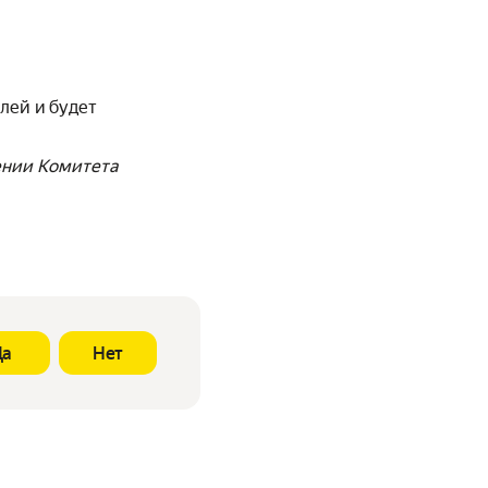
лей и будет
ении Комитета
Да
Нет