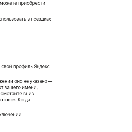
Вы можете приобрести
спользовать в поездках
в свой профиль Яндекс
жении оно не указано —
от вашего имени,
ромотайте вниз
отово». Когда
дключении