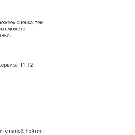
вежее» оценка, тем
 вы сможете
енки.
ервиса [1] [2]
ите на неё. Рейтинг