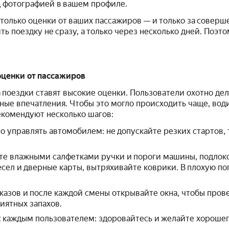
д фотографией в вашем профиле.
только оценки от ваших пассажиров — и только за соверш
ь поездку не сразу, а только через несколько дней. Поэт
оценки от пассажиров
а поездки ставят высокие оценки. Пользователи охотно дел
ные впечатления. Чтобы это могло происходить чаще, вод
екомендуют несколько шагов:
о управлять автомобилем: не допускайте резких стартов
те влажными салфетками ручки и пороги машины, подлоко
сел и дверные карты, вытряхивайте коврики. В плохую по
казов и после каждой смены открывайте окна, чтобы пров
иятных запахов.
 каждым пользователем: здоровайтесь и желайте хорошего