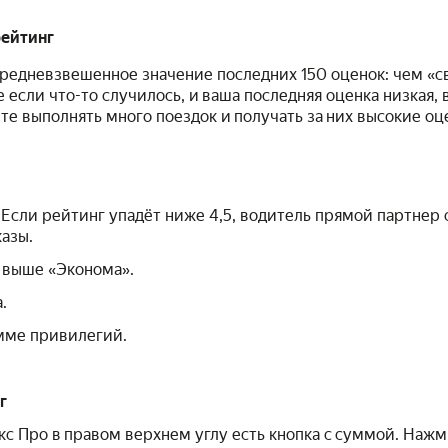
рейтинг
средневзвешенное значение последних 150 оценок: чем «с
е если что-то случилось, и ваша последняя оценка низкая,
ете выполнять много поездок и получать за них высокие оц
сли рейтинг упадёт ниже 4,5, водитель прямой партнер с
азы.
выше «Эконома».
.
ме привилегий.
г
кс Про в правом верхнем углу есть кнопка с суммой. Нажм