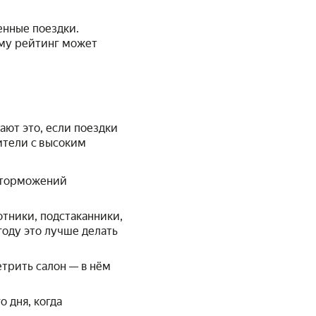
енные поездки.
ому рейтинг может
ают это, если поездки
ители с высоким
, торможений
тники, подстаканники,
году это лучше делать
етрить салон — в нём
 дня, когда