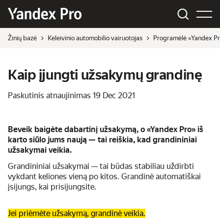
Žinių bazė
Keleivinio automobilio vairuotojas
Programėlė «Yandex P
Kaip įjungti užsakymų grandinę
Paskutinis atnaujinimas
19 Dec 2021
Beveik baigėte dabartinį užsakymą, o «Yandex Pro» iš
karto siūlo jums naują — tai reiškia, kad grandininiai
užsakymai veikia.
Grandininiai užsakymai — tai būdas stabiliau uždirbti
vykdant keliones vieną po kitos. Grandinė automatiškai
įsijungs, kai prisijungsite.
Jei priėmėte užsakymą, grandinė veikia.