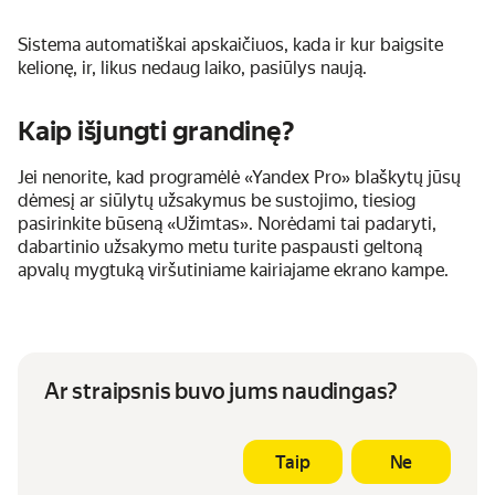
Sistema automatiškai apskaičiuos, kada ir kur baigsite
kelionę, ir, likus nedaug laiko, pasiūlys naują.
Kaip išjungti grandinę?
Jei nenorite, kad programėlė «Yandex Pro» blaškytų jūsų
dėmesį ar siūlytų užsakymus be sustojimo, tiesiog
pasirinkite būseną «Užimtas». Norėdami tai padaryti,
dabartinio užsakymo metu turite paspausti geltoną
apvalų mygtuką viršutiniame kairiajame ekrano kampe.
Ar straipsnis buvo jums naudingas?
Taip
Ne