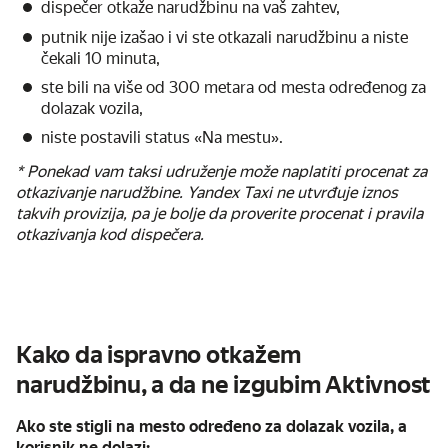
dispečer otkaže narudžbinu na vaš zahtev,
putnik nije izašao i vi ste otkazali narudžbinu a niste
čekali 10 minuta,
ste bili na više od 300 metara od mesta određenog za
dolazak vozila,
niste postavili status «Na mestu».
* Ponekad vam taksi udruženje može naplatiti procenat za
otkazivanje narudžbine. Yandex Taxi ne utvrđuje iznos
takvih provizija, pa je bolje da proverite procenat i pravila
otkazivanja kod dispečera.
Kako da ispravno otkažem
narudžbinu, a da ne izgubim Aktivnost
Ako ste stigli na mesto određeno za dolazak vozila, a
korisnik ne dolazi: