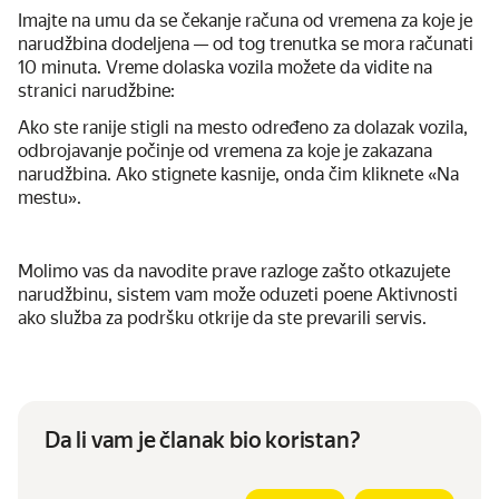
Imajte na umu da se čekanje računa od vremena za koje je
narudžbina dodeljena — od tog trenutka se mora računati
10 minuta. Vreme dolaska vozila možete da vidite na
stranici narudžbine:
Ako ste ranije stigli na mesto određeno za dolazak vozila,
odbrojavanje počinje od vremena za koje je zakazana
narudžbina. Ako stignete kasnije, onda čim kliknete «Na
mestu».
Molimo vas da navodite prave razloge zašto otkazujete
narudžbinu, sistem vam može oduzeti poene Aktivnosti
ako služba za podršku otkrije da ste prevarili servis.
Da li vam je članak bio koristan?