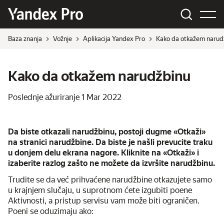
Baza znanja
Vožnje
Aplikacija Yandex Pro
Kako da otkažem narud
Kako da otkažem narudžbinu
Poslednje ažuriranje
1 Mar 2022
Da biste otkazali narudžbinu, postoji dugme «Otkaži»
na stranici narudžbine. Da biste je našli prevucite traku
u donjem delu ekrana nagore. Kliknite na «Otkaži» i
izaberite razlog zašto ne možete da izvršite narudžbinu.
Trudite se da već prihvaćene narudžbine otkazujete samo
u krajnjem slučaju, u suprotnom ćete izgubiti poene
Aktivnosti, a pristup servisu vam može biti ograničen.
Poeni se oduzimaju ako: