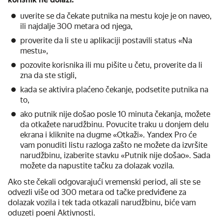
uverite se da čekate putnika na mestu koje je on naveo,
ili najdalje 300 metara od njega,
proverite da li ste u aplikaciji postavili status «Na
mestu»,
pozovite korisnika ili mu pišite u četu, proverite da li
zna da ste stigli,
kada se aktivira plaćeno čekanje, podsetite putnika na
to,
ako putnik nije došao posle 10 minuta čekanja, možete
da otkažete narudžbinu. Povucite traku u donjem delu
ekrana i kliknite na dugme «Otkaži». Yandex Pro će
vam ponuditi listu razloga zašto ne možete da izvršite
narudžbinu, izaberite stavku «Putnik nije došao». Sada
možete da napustite tačku za dolazak vozila.
Ako ste čekali odgovarajući vremenski period, ali ste se
odvezli više od 300 metara od tačke predviđene za
dolazak vozila i tek tada otkazali narudžbinu, biće vam
oduzeti poeni Aktivnosti.