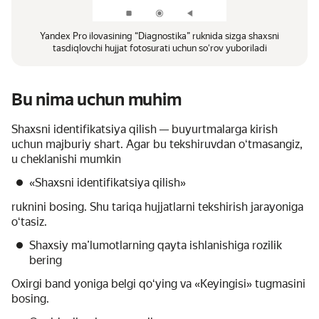
Yandex Pro ilovasining “Diagnostika” ruknida sizga shaxsni
tasdiqlovchi hujjat fotosurati uchun soʻrov yuboriladi
Bu nima uchun muhim
Shaxsni identifikatsiya qilish — buyurtmalarga kirish
uchun majburiy shart. Agar bu tekshiruvdan oʻtmasangiz,
u cheklanishi mumkin
«Shaxsni identifikatsiya qilish»
ruknini bosing. Shu tariqa hujjatlarni tekshirish jarayoniga
oʻtasiz.
Shaxsiy maʼlumotlarning qayta ishlanishiga rozilik
bering
Oxirgi band yoniga belgi qoʻying va «Keyingisi» tugmasini
bosing.