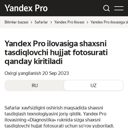
Bilimlar bazasi
Safarlar
Yandex Pro Ilovasi
Yandex Pro ilovasiga sh
Yandex Pro ilovasiga shaxsni
tasdiqlovchi hujjat fotosurati
qanday kiritiladi
Oxirgi yangilanish
20 Sep 2023
RU
UZ
Safarlar xavfsizligini oshirish maqsadida shaxsni
tasdiqlash texnologiyasini joriy qildik. Yandex Pro
ilovasining «Diagnostika» ruknida sizga shaxsni
tasdiqlovchi hujjat fotosurati uchun soʻrov yuboriladi.