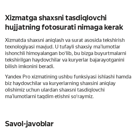
Xizmatga shaxsni tasdiqlovchi
hujjatning fotosurati nimaga kerak
Xizmatda shaxsni aniqlash va surat asosida tekshirish
texnologiyasi mavjud. U tufayli shaxsiy maʼlumotlar
ishonchli himoyalangan boʻlib, bu bizga buyurtmalarni
tekshirilgan haydovchilar va kuryerlar bajarayotganini
bilish imkonini beradi.
Yandex Pro xizmatining ushbu funksiyasi ishlashi hamda
biz haydovchilar va kuryerlarning shaxsini aniqlay
olishimiz uchun ulardan shaxsni tasdiqlovchi
maʼlumotlarni taqdim etishni soʻraymiz.
Savol-javoblar