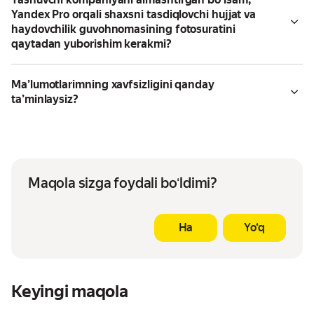
Yandex Pro orqali shaxsni tasdiqlovchi hujjat va
haydovchilik guvohnomasining fotosuratini
qaytadan yuborishim kerakmi?
Maʼlumotlarimning xavfsizligini qanday
taʼminlaysiz?
Maqola sizga foydali boʻldimi?
Ha
Yo‘q
Keyingi maqola