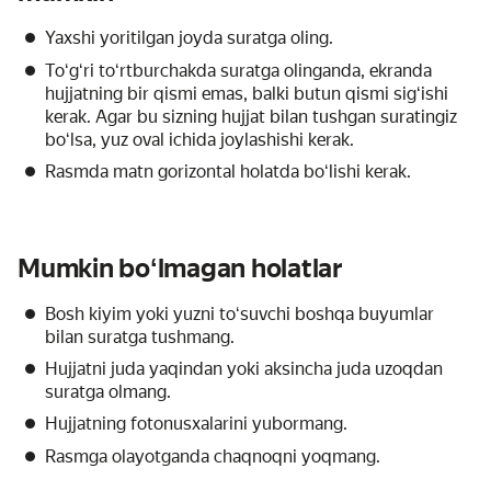
Yaxshi yoritilgan joyda suratga oling.
Toʻgʻri toʻrtburchakda suratga olinganda, ekranda
hujjatning bir qismi emas, balki butun qismi sigʻishi
kerak. Agar bu sizning hujjat bilan tushgan suratingiz
boʻlsa, yuz oval ichida joylashishi kerak.
Rasmda matn gorizontal holatda boʻlishi kerak.
Mumkin boʻlmagan holatlar
Bosh kiyim yoki yuzni toʻsuvchi boshqa buyumlar
bilan suratga tushmang.
Hujjatni juda yaqindan yoki aksincha juda uzoqdan
suratga olmang.
Hujjatning fotonusxalarini yubormang.
Rasmga olayotganda chaqnoqni yoqmang.