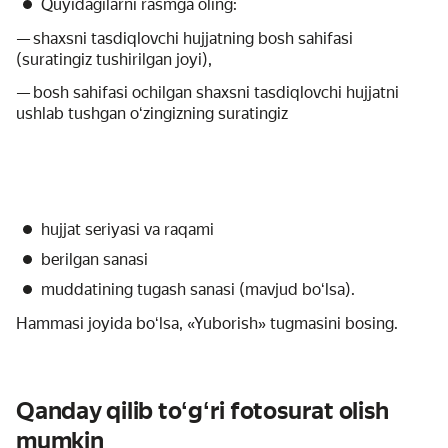
Quyidagilarni rasmga oling:
— shaxsni tasdiqlovchi hujjatning bosh sahifasi
(suratingiz tushirilgan joyi),
— bosh sahifasi ochilgan shaxsni tasdiqlovchi hujjatni
ushlab tushgan oʻzingizning suratingiz
hujjat seriyasi va raqami
berilgan sanasi
muddatining tugash sanasi (mavjud boʻlsa).
Hammasi joyida boʻlsa, «Yuborish» tugmasini bosing.
Qanday qilib toʻgʻri fotosurat olish
mumkin