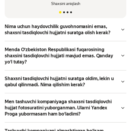
Shaxsini aniqlash
Nima uchun haydovchilik guvohnomasini emas,
shaxsni tasdiqlovchi hujjatni suratga olish kerak?
Menda Oʻzbekiston Respublikasi fuqarosining
shaxsini tasdiqlovchi hujjati mavjud emas. Qanday
yoʻl tutay?
Shaxsni tasdiqlovchi hujjatni suratga oldim, lekin u
qabul qilinmadi. Nima qilishim kerak?
Men tashuvchi kompaniyaga shaxsni tasdiqlovchi
hujjat fotosuratini yuborganman. Ularni Yandex
Proga yubormasam ham boʻladimi?
Tashuvchi kompaniyani almashtirgan boʻlsam,