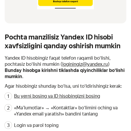
Pochta manzilisiz Yandex ID hisobi
xavfsizligini qanday oshirish mumkin
Yandex ID hisobingiz faqat telefon raqamli boʻlishi,
pochtasiz boʻlishi mumkin (
loginingiz@yandex.ru
)
Bunday hisobga kirishni tiklashda qiyinchiliklar boʻlishi
mumkin
.
Agar hisobingiz shunday boʻlsa, uni toʻldirishingiz kerak:
Bu yerni bosing va ID hisobingizni bosing
«Maʼlumotlar» → «Kontaktlar» boʻlimini oching va
«Yandex email yaratish» bandini tanlang
Login va parol toping