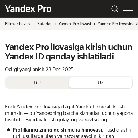
Bilimlar bazasi
Safarlar
Yandex Pro Ilovasi
Yandex Pro ilovasiga k
Yandex Pro ilovasiga kirish uchun
Yandex ID qanday ishlatiladi
Oxirgi yangilanish
23 Dec 2025
RU
UZ
Endi Yandex Pro ilovasiga faqat Yandex ID orqali kirish
mumkin — bu Yandexning barcha xizmatlari uchun yagona
hisobdir. Bunday kirish qulayroq va xavfsizroq.
Profillaringizning qoʻshimcha himoyasi.
Tasdiqlashni
turli usullarda ulash va nazorat savolini kiritish