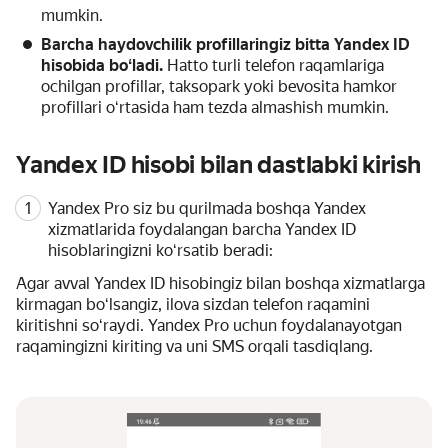
mumkin.
Barcha haydovchilik profillaringiz bitta Yandex ID
hisobida boʻladi.
Hatto turli telefon raqamlariga
ochilgan profillar, taksopark yoki bevosita hamkor
profillari oʻrtasida ham tezda almashish mumkin.
Yandex ID hisobi bilan dastlabki kirish
Yandex Pro siz bu qurilmada boshqa Yandex
xizmatlarida foydalangan barcha Yandex ID
hisoblaringizni koʻrsatib beradi:
Agar avval Yandex ID hisobingiz bilan boshqa xizmatlarga
kirmagan boʻlsangiz, ilova sizdan telefon raqamini
kiritishni soʻraydi. Yandex Pro uchun foydalanayotgan
raqamingizni kiriting va uni SMS orqali tasdiqlang.