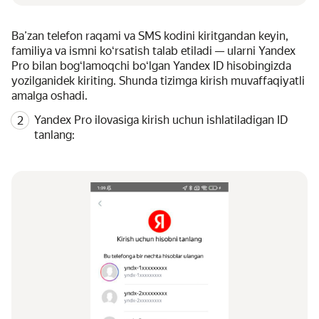
Baʼzan telefon raqami va SMS kodini kiritgandan keyin,
familiya va ismni koʻrsatish talab etiladi — ularni Yandex
Pro bilan bogʻlamoqchi boʻlgan Yandex ID hisobingizda
yozilganidek kiriting. Shunda tizimga kirish muvaffaqiyatli
amalga oshadi.
Yandex Pro ilovasiga kirish uchun ishlatiladigan ID
tanlang: