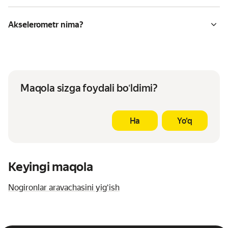
Akselerometr nima?
Maqola sizga foydali boʻldimi?
Ha
Yo‘q
Keyingi maqola
Nogironlar aravachasini yigʻish