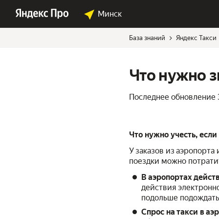
Минск
База знаний
Яндекс Такси
Что нужно з
Последнее обновление
Что нужно учесть, если
У заказов из аэропорта 
поездки можно потратит
В аэропортах дейст
действия электронно
подольше подождать
Спрос на такси в а