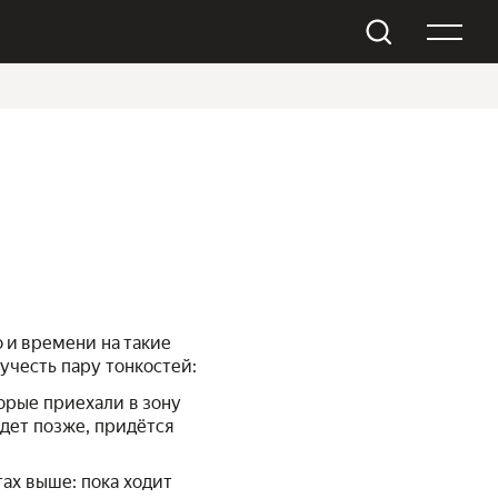
о и времени на такие
учесть пару тонкостей:
торые приехали в зону
едет позже, придётся
тах выше: пока ходит