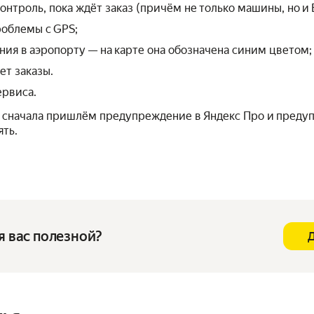
нтроль, пока ждёт заказ (причём не только машины, но и В
роблемы с GPS;
ния в аэропорту — на карте она обозначена синим цветом;
ет заказы.
ервиса.
ы сначала пришлём предупреждение в Яндекс Про и преду
ть.
я вас полезной?