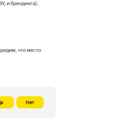
У, и брендинга);
предим, что место
Да
Нет