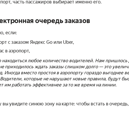
порт, часть пассажиров выбирает именно его.
лектронная очередь заказов
о, если:
орт с заказом Яндекс Go или Uber,
с в аэропорт,
о находиться любое количество водителей. Нам пришлось 
 не приходилось ждать заказы слишком долго — это увели
д. Иногда вместо простоя в аэропорту гораздо выгоднее в
.Водители, которые не нарушают новые правила, будут бы
т им работать эффективнее за то же время на линии.
у вы увидите синюю зону на карте: чтобы встать в очередь