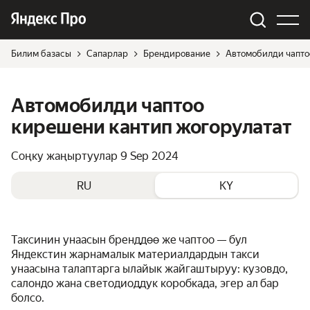
Билим базасы
Сапарлар
Брендирование
Автомобилди чапто
Автомобилди чаптоо
кирешени кантип жогорулатат
Соңку жаңыртуулар
9 Sep 2024
RU
KY
Таксинин унаасын бренддөө же чаптоо — бул
Яндекстин жарнамалык материалдардын такси
унаасына талаптарга ылайык жайгаштыруу: кузовдо,
салондо жана светодиоддук коробкада, эгер ал бар
болсо.