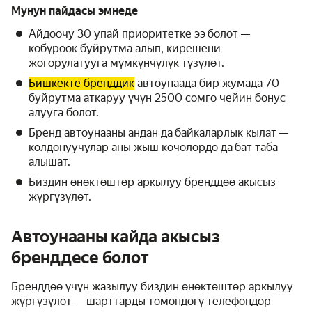
Мунун пайдасы эмнеде
Айдоочу 30 упай приоритетке ээ болот —
көбүрөөк буйрутма алып, кирешени
жогорулатууга мүмкүнчүлүк түзүлөт.
Бишкекте бренддик
автоунаада бир жумада 70
буйрутма аткаруу үчүн 2500 сомго чейин бонус
алууга болот.
Бренд автоунааны андан да байкаларлык кылат —
колдонуучулар аны жыш көчөлөрдө да бат таба
алышат.
Биздин өнөктөштөр аркылуу бренддөө акысыз
жүргүзүлөт.
Автоунааны кайда акысыз
бренддесе болот
Бренддөө үчүн жазылуу биздин өнөктөштөр аркылуу
жүргүзүлөт — шарттарды төмөндөгү телефондор