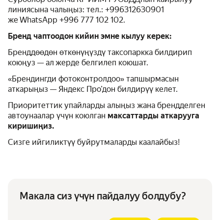
линиясына чалыңыз: тел.: +996312630901
же WhatsApp +996 777 102 102.
Бренд чаптоодон кийин эмне кылуу керек:
Бренддөөдөн өткөнүңүздү таксопаркка билдирип
коюңуз — ал жерде белгилеп коюшат.
«Брендингди фотоконтролдоо» тапшырмасын
аткарыңыз — Яндекс Про’дон билдирүү келет.
Приоритеттик упайларды алыңыз жана брендделген
автоунаалар үчүн коюлган
максаттарды аткарууга
киришиңиз.
Сизге ийгиликтүү буйрутмаларды каалайбыз!
Макала сиз үчүн пайдалуу болдубу?