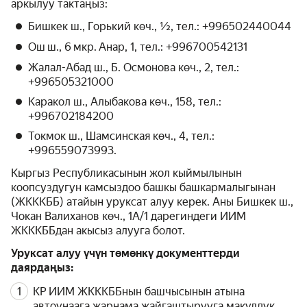
аркылуу тактаңыз:
Бишкек ш., Горький көч., ½, тел.: +996502440044
Ош ш., 6 мкр. Анар, 1, тел.: +996700542131
Жалал-Абад ш., Б. Осмонова көч., 2, тел.:
+996505321000
Каракол ш., Алыбакова көч., 158, тел.:
+996702184200
Токмок ш., Шамсинская көч., 4, тел.:
+996559073993.
Кыргыз Республикасынын жол кыймылынын
коопсуздугун камсыздоо башкы башкармалыгынан
(ЖКККББ) атайын уруксат алуу керек. Аны Бишкек ш.,
Чокан Валиханов көч., 1А/1 дарегиндеги ИИМ
ЖКККББдан акысыз алууга болот.
Уруксат алуу үчүн төмөнкү документтерди
даярдаңыз:
КР ИИМ ЖКККББнын башчысынын атына
автоунаага жарнама жайгаштырууга макулдук