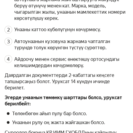
берүү өтүнүчү менен кат. Марка, модель,
чыгарылган жылы, унаанын мамлекеттик номери
көрсөтүлүшү керек.
Унааны каттоо күбөлүгүнүн көчүрмөсү.
Автоунаанын кузовуна жарнама чапталган
түрүндө толук көрүнгөн түстүү сүрөттөр.
Айдоочу менен сервис өнөктөшү ортосундагы
келишимдердин көчүрмөлөрү.
Даярдалган документтерди 2-кабаттагы кеңсеге
тапшырсаңыз болот. Уруксат 14 күндүн ичинде
берилет.
Эгерде унаанын төмөнкү шарттары болсо, уруксат
берилбейт:
Төлөнбөгөн айып пулу бар болсо.
Унаанын рулу оң жакта жайгашкан болсо.
Суроолор боюнча КР ИИМ ГУОБДДнын кайрылуу