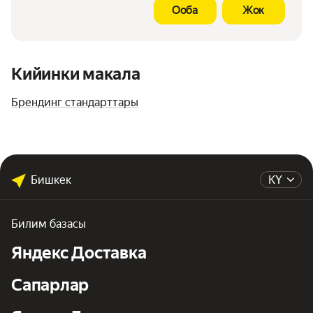
Ооба
Жок
Кийинки макала
Брендинг стандарттары
Бишкек
KY
Билим базасы
Яндекс Доставка
Сапарлар