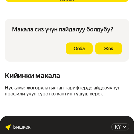
Макала сиз үчүн пайдалуу болдубу?
Ооба
Жок
Кийинки макала
Нускама: жогорулатылган тарифтерде айдоочунун
профили үчүн сүрөткө кантип түшүш керек
Бишкек
KY