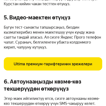
Курстан кийин чакан тесттен өтүңүз.
5. Видео-маектен өтүңүз
Бүгүн тест-сынакты тапшырсаңыз, биздин
кызматкерибиз менен маектешүү үчүн күндү жана
саатты тандай аласыз. Ал сизге Яндекс Прого телефон
чалат. Сураныч, белгиленген убакта колдонмого
кирип, чалууну күтүңүз.
Ultima премиум-тарифтеринин эрежелери
6. Автоунааңызды көзмө-көз
текшерүүдөн өткөрүңүз
Эгер маек ийгиликтүү өтсө, сизге автоунааны көзмө-
көз текшерүүдөн өткөрүү үчүн SMS-чакыруу келет.