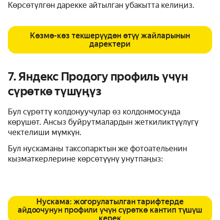
Көрсөтүлгөн дарекке айтылган убакытта келиңиз.
Көзмө-көз текшерүүдөн өтүү жайларынын
даректери
7. Яндекс Продогу профиль үчүн
сүрөткө түшүңүз
Бул сүрөттү колдонуучулар өз колдонмосунда
көрүшөт. Ансыз буйрутмалардын жеткиликтүүлүгү
чектелиши мүмкүн.
Бул нускаманы таксопарктын же фотоательенин
кызматкерлерине көрсөтүүнү унутпаңыз:
Нускама: жогорулатылган тарифтерде
айдоочунун профили үчүн сүрөткө кантип түшүш
керек