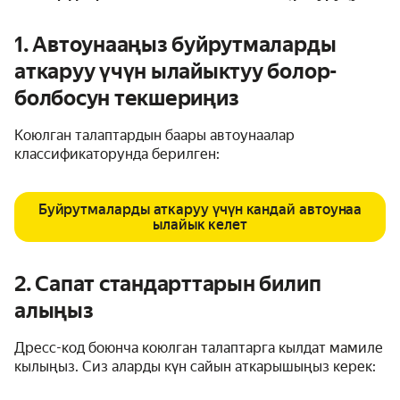
1. Автоунааңыз буйрутмаларды
аткаруу үчүн ылайыктуу болор-
болбосун текшериңиз
Коюлган талаптардын баары автоунаалар
классификаторунда берилген:
Буйрутмаларды аткаруу үчүн кандай автоунаа
ылайык келет
2. Сапат стандарттарын билип
алыңыз
Дресс-код боюнча коюлган талаптарга кылдат мамиле
кылыңыз. Сиз аларды күн сайын аткарышыңыз керек: