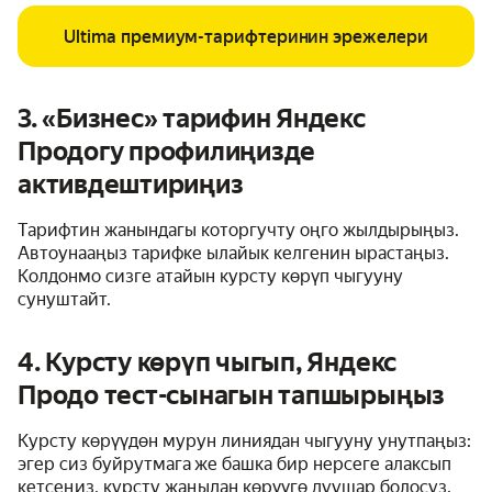
Ultima премиум-тарифтеринин эрежелери
3. «Бизнес» тарифин Яндекс
Продогу профилиңизде
активдештириңиз
Тарифтин жанындагы которгучту оңго жылдырыңыз.
Автоунааңыз тарифке ылайык келгенин ырастаңыз.
Колдонмо сизге атайын курсту көрүп чыгууну
сунуштайт.
4. Курсту көрүп чыгып, Яндекс
Продо тест-сынагын тапшырыңыз
Курсту көрүүдөн мурун линиядан чыгууну унутпаңыз:
эгер сиз буйрутмага же башка бир нерсеге алаксып
кетсеңиз, курсту жаңыдан көрүүгө дуушар болосуз.