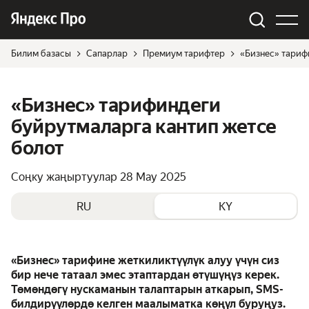
Билим базасы
Сапарлар
Премиум тарифтер
«Бизнес» тариф
«Бизнес» тарифиндеги
буйрутмаларга кантип жетсе
болот
Соңку жаңыртуулар
28 May 2025
RU
KY
«Бизнес» тарифине жеткиликтүүлүк алуу үчүн сиз
бир нече татаал эмес этаптардан өтүшүңүз керек.
Төмөндөгү нускаманын талаптарын аткарып, SMS-
билдирүүлөрдө келген маалыматка көңүл буруңуз.