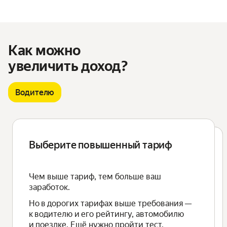
Как можно
увеличить доход?
Водителю
Выберите повышенный тариф
Получите приоритет в
распределении заказов
Чем выше тариф, тем больше ваш
заработок.
Приоритет в распределении заказов
Но в дорогих тарифах выше требования —
считается в баллах.
к водителю и его рейтингу, автомобилю
Получить дополнительные баллы
и поездке. Ещё нужно пройти тест.