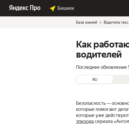
Бишкек
База знаний
Водитель так
Как работаю
водителей
Последнее обновление
RU
Безопасность — основн
которые помогают делат
которые уже действуют
эпизода
сериала «Антол