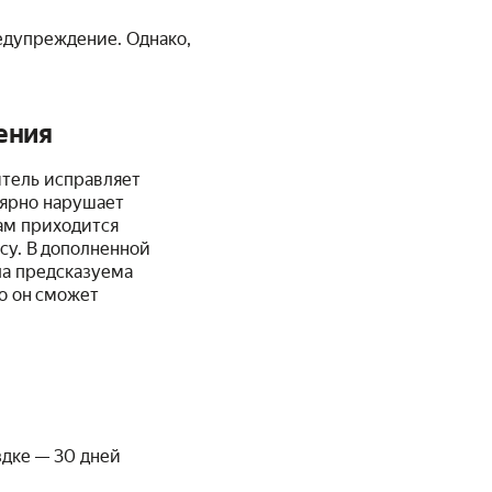
едупреждение. Однако,
ения
итель исправляет
лярно нарушает
ам приходится
су. В дополненной
ла предсказуема
го он сможет
здке — 30 дней