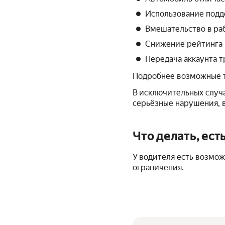
Использование подд
Вмешательство в ра
Снижение рейтинга н
Передача аккаунта т
Подробнее возможные 
В исключительных случа
серьёзные нарушения, 
Что делать, ест
У водителя есть возмож
ограничения
.