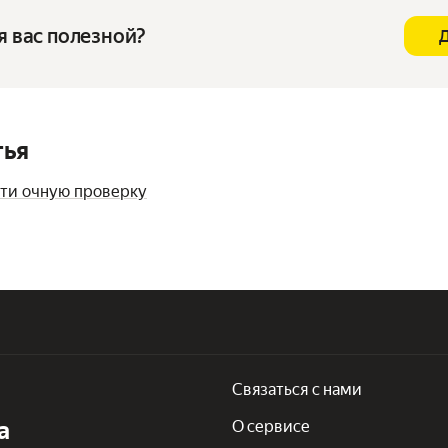
я вас полезной?
тья
йти очную проверку
Связаться с нами
а
О сервисе