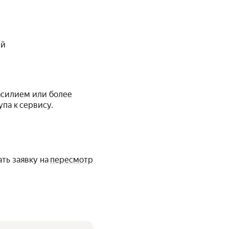
ей
асилием или более
па к сервису.
ть заявку на
пересмотр