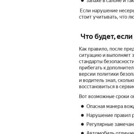
запахе в салоне и так
Если нарушение несерь
стоит учитывать, что 
Что будет, есл
Как правило, после пр
ситуацию и выполняет з
стандарты безопасности
прибегать к дополните
версии политики безоп
и водитель знал, сколь
восстановиться в сервис
Вот возможные сроки о
Опасная манера вож
Нарушение правил р
Регулярные замечани
Автомобиль отличает