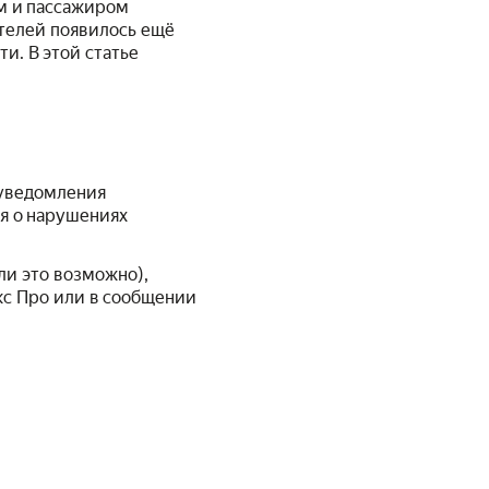
ем и пассажиром
ителей появилось ещё
и. В этой статье
 уведомления
ия о нарушениях
сли это возможно),
кс Про или в сообщении