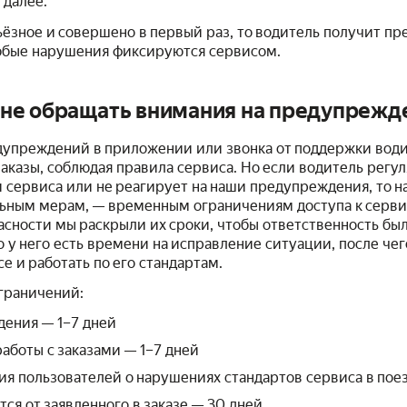
 далее.
ёзное и совершено в первый раз, то водитель получит пр
любые нарушения фиксируются сервисом.
и не обращать внимания на предупрежд
едупреждений в приложении или звонка от поддержки вод
аказы, соблюдая правила сервиса. Но если водитель регу
 сервиса или не реагирует на наши предупреждения, то н
льным мерам, — временным ограничениям доступа к серви
асности мы раскрыли их сроки, чтобы ответственность бы
ко у него есть времени на исправление ситуации, после че
е и работать по его стандартам.
граничений:
дения — 1–7 дней
аботы с заказами — 1–7 дней
я пользователей о нарушениях стандартов сервиса в пое
ся от заявленного в заказе — 30 дней