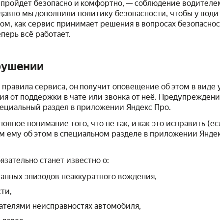
а пройдет безопасно и комфортно, — соблюдение водител
давно мы дополнили политику безопасности, чтобы у вод
м, как сервис принимает решения в вопросах безопасност
еперь всё работает.
арушении
 правила сервиса, он получит оповещение об этом в виде
я от поддержки в чате или звонка от неё. Предупрежден
пециальный раздел в приложении Яндекс Про.
олное понимание того, что не так, и как это исправить (е
м ему об этом в специальном разделе в приложении Янде
зательно станет известно о:
анных эпизодов неаккуратного вождения,
ти,
ателями неисправностях автомобиля,