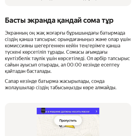
Басты экранда қандай сома тұр
Экранның оң жақ жоғарғы бұрышындағы батырмада
сіздің қанша тапсырыс орындағаныңыз және олар үшін
комиссияны шегергеннен кейін теңгерімге қанша
түскені көрсетіліп тұрады. Сомасы ағымдағы
күнтізбелік тәулік үшін көрсетіледі. Ол әрбір тапсырыс
сайын ауысып отырады, ал 00:00 кезінде есептеу
қайтадан басталады.
Сапар кезінде батырма жасырылады, сонда
жолаушылар сіздің табысыңызды көре алмайды.