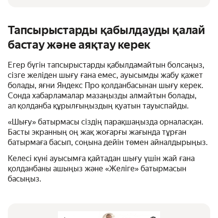
Тапсырыстарды қабылдауды қалай
бастау және аяқтау керек
Егер бүгін тапсырыстарды қабылдамайтын болсаңыз,
сізге желіден шығу ғана емес, ауысымды жабу қажет
болады, яғни Яндекс Про қолданбасынан шығу керек.
Сонда хабарламалар мазаңызды алмайтын болады,
ал қолданба құрылғыңыздың қуатын тауыспайды.
«Шығу» батырмасы сіздің парақшаңызда орналасқан.
Басты экранның оң жақ жоғарғы жағында тұрған
батырмаға басып, соңына дейін төмен айналдырыңыз.
Келесі күні ауысымға қайтадан шығу үшін жай ғана
қолданбаны ашыңыз және «Желіге» батырмасын
басыңыз.