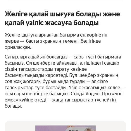
Желіге қалай шығуға болады және
қалай үзіліс жасауға болады
Желіге шығуға арналған батырма ең көрінетін
жерде — басты экранның төменгі бөлігінде
орналасқан.
Сапарларға дайын болсаңыз — сары түсті батырмаға
басыңыз. Ол шеңберге айналады, ал ішіндегі сандар
сіздің тапсырыстарды тарату кезінде
басымдығыңызды көрсетеді. Бұл шеңбер экранның
сол жақ жоғарғы бұрышында тұрады — ал сізге
тапсырыстар түсе бастайды. Үзіліс жасағыңыз келсе —
осы сары шеңберге басыңыз. Сонда Яндекс Про «Бос
емес» күйіне өтеді — жаңа тапсырыстар түспейтін
болады.