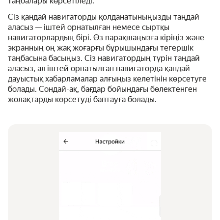
таңбалары көрсетіледі.
Сіз қандай навигаторды қолданатыныңызды таңдай
аласыз — іштей орнатылған немесе сыртқы
навигаторлардың бірі. Өз парақшаңызға кіріңіз және
экранның оң жақ жоғарғы бұрышындағы тегершік
таңбасына басыңыз. Сіз навигатордың түрін таңдай
аласыз, ал іштей орнатылған навигаторда қандай
дауыстық хабарламалар алғыңыз келетінін көрсетуге
болады. Сондай-ақ, бағдар бойындағы бөлектенген
жолақтарды көрсетуді баптауға болады.