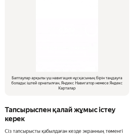
Баптаулар арқылы үш навигация нұсқасының бірін таңдауға
болады: іштей орнатылған, Яндекс Навигатор немесе Яндекс
Карталар
Тапсырыспен қалай жұмыс істеу
керек
Сіз тапсырысты қабылдаған кезде экранның төменгі