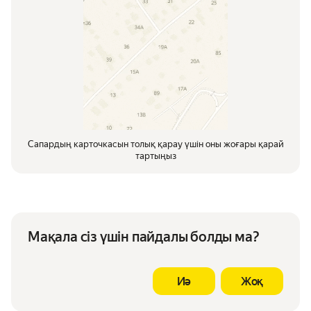
Сапардың карточкасын толық қарау үшін оны жоғары қарай
тартыңыз
Мақала сіз үшін пайдалы болды ма?
Иә
Жоқ