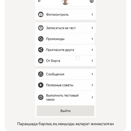
Парақшада барлық ең маңызды ақпарат жинақталған