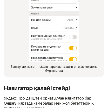
Баптаулар мәзірі — сіздің парақшаңыздың оң жақ жоғарғы
бұрышында
Навигатор қалай істейді
Яндекс Про-да іштей орнатылған навигатор бар
Ондағы картада камералар мен жол бөгеттерінің