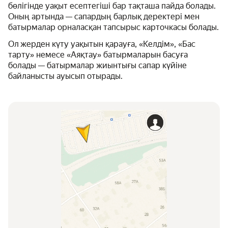
бөлігінде уақыт есептегіші бар тақташа пайда болады.
Оның артында — сапардың барлық деректері мен
батырмалар орналасқан тапсырыс карточкасы болады.
Ол жерден күту уақытын қарауға, «Келдім», «Бас
тарту» немесе «Аяқтау» батырмаларын басуға
болады — батырмалар жиынтығы сапар күйіне
байланысты ауысып отырады.