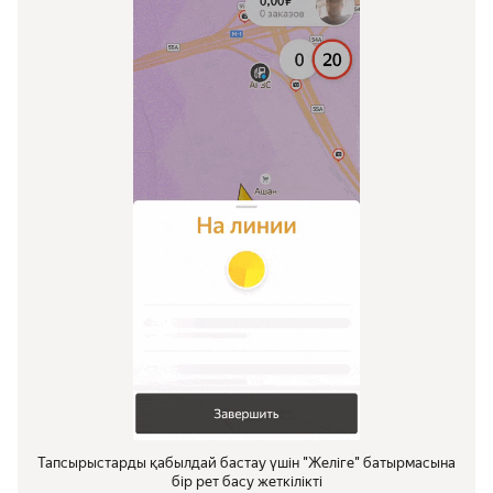
Тапсырыстарды қабылдай бастау үшін "Желіге" батырмасына
бір рет басу жеткілікті