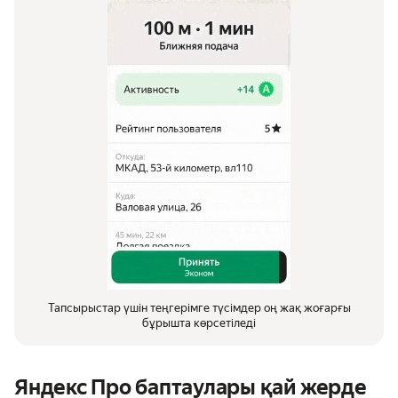
Тапсырыстар үшін теңгерімге түсімдер оң жақ жоғарғы
бұрышта көрсетіледі
Яндекс Про баптаулары қай жерде