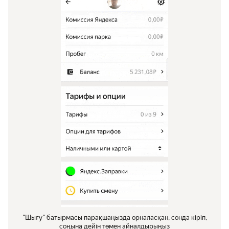
"Шығу" батырмасы парақшаңызда орналасқан, сонда кіріп,
соңына дейін төмен айналдырыңыз