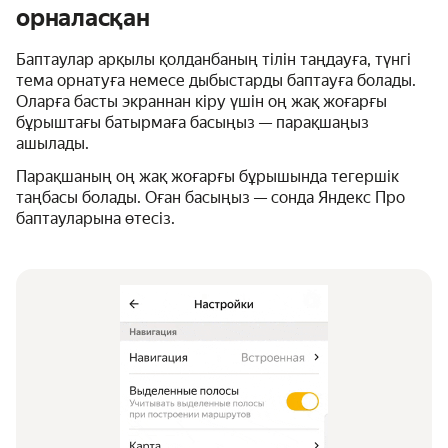
орналасқан
Баптаулар арқылы қолданбаның тілін таңдауға, түнгі
тема орнатуға немесе дыбыстарды баптауға болады.
Оларға басты экраннан кіру үшін оң жақ жоғарғы
бұрыштағы батырмаға басыңыз — парақшаңыз
ашылады.
Парақшаның оң жақ жоғарғы бұрышында тегершік
таңбасы болады. Оған басыңыз — сонда Яндекс Про
баптауларына өтесіз.