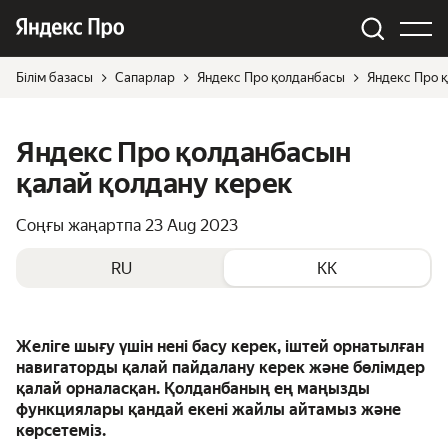
Білім базасы
Сапарлар
Яндекс Про қолданбасы
Яндекс Про 
Яндекс Про қолданбасын
қалай қолдану керек
Соңғы жаңартпа
23 Aug 2023
RU
KK
Желіге шығу үшін нені басу керек, іштей орнатылған
навигаторды қалай пайдалану керек және бөлімдер
қалай орналасқан. Қолданбаның ең маңызды
функциялары қандай екені жайлы айтамыз және
көрсетеміз.