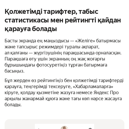
Қолжетімді тарифтер, табыс
статистикасы мен рейтингті қайдан
қарауға болады
Басты экранда ең маңыздысы — «Желіге» батырмасы
және тапсырыс режимдері туралы ақпарат,
ал қалғаны — жүргізушінің парақшасында орналасқан.
Парақшаға өту үшін экранның оң жақ жоғарғы
бұрышындағы фотосуретіңіз тұрған батырмаға
басыңыз.
Бұл жерден өз рейтингіңіз бен қолжетімді тарифтерді
қарауға, теңгерімді тексеруге, «Хабарламаларға»
кіруге, қолдау қызметіне жазуға немесе Яндекс Про
арқылы жанармай құюға және тағы көп нәрсе жасауға
болады.