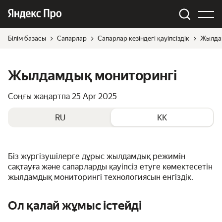
Білім базасы
Сапарлар
Сапарлар кезіндегі қауіпсіздік
Жылда
Жылдамдық мониторингі
Соңғы жаңартпа
25 Apr 2025
RU
KK
Біз жүргізушілерге дұрыс жылдамдық режимін
сақтауға және сапарларды қауіпсіз етуге көмектесетін
жылдамдық мониторингі технологиясын енгіздік.
Ол қалай жұмыс істейді