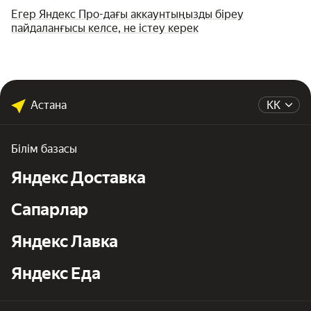
Егер Яндекс Про-дағы аккаунтыңызды біреу
пайдаланғысы келсе, не істеу керек
Астана
KK
Білім базасы
Яндекс Доставка
Сапарлар
Яндекс Лавка
Яндекс Еда