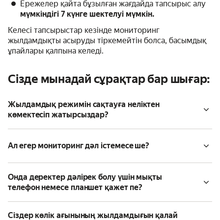
Ережелер қайта бұзылған жағдайда тапсырыс алу
мүмкіндігі 7 күнге шектелуі мүмкін.
Келесі тапсырыстар кезінде мониторинг
жылдамдықты асыруды тіркемейтін болса, басымдық
ұпайлары қалпына келеді.
Сізде мынадай сұрақтар бар шығар:
Жылдамдық режимін сақтауға неліктен
көмектесіп жатырсыздар?
Ал егер мониторинг дәл істемесе ше?
Онда деректер дәлірек болу үшін мықты
телефон немесе планшет қажет пе?
Сіздер көлік ағынының жылдамдығын қалай