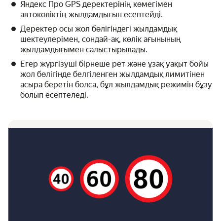
Яндекс Про GPS деректерінің көмегімен
автокөліктің жылдамдығын есептейді.
Деректер осы жол бөлігіндегі жылдамдық
шектеулерімен, сондай-ақ, көлік ағынының
жылдамдығымен салыстырылады.
Егер жүргізуші бірнеше рет және ұзақ уақыт бойы
жол бөлігінде белгіленген жылдамдық лимитінен
асыра беретін болса, бұл жылдамдық режимін бұзу
болып есептеледі.