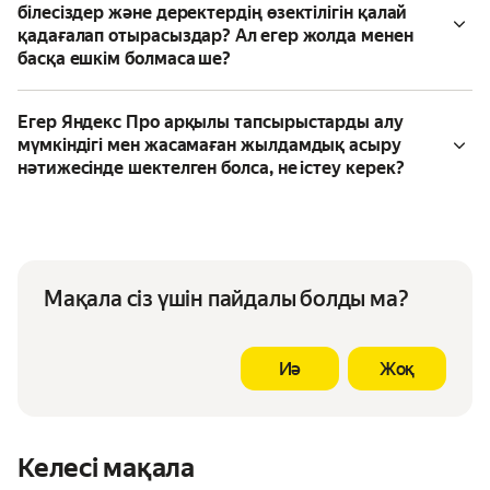
білесіздер және деректердің өзектілігін қалай
қадағалап отырасыздар? Ал егер жолда менен
басқа ешкім болмаса ше?
Егер Яндекс Про арқылы тапсырыстарды алу
мүмкіндігі мен жасамаған жылдамдық асыру
нәтижесінде шектелген болса, не істеу керек?
Мақала сіз үшін пайдалы болды ма?
Иә
Жоқ
Келесі мақала