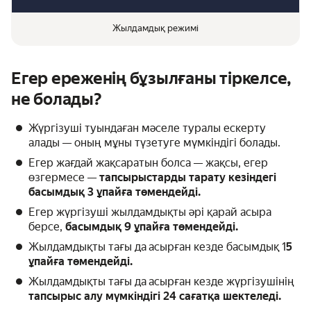
Жылдамдық режимі
Егер ереженің бұзылғаны тіркелсе,
не болады?
Жүргізуші туындаған мәселе туралы ескерту
алады — оның мұны түзетуге мүмкіндігі болады.
Егер жағдай жақсаратын болса — жақсы, егер
өзгермесе —
тапсырыстарды тарату кезіндегі
басымдық 3 ұпайға төмендейді.
Егер жүргізуші жылдамдықты әрі қарай асыра
берсе,
басымдық 9 ұпайға төмендейді.
Жылдамдықты тағы да асырған кезде басымдық 1
5
ұпайға төмендейді.
Жылдамдықты тағы да асырған кезде жүргізушінің
тапсырыс алу мүмкіндігі 24 сағатқа шектеледі.