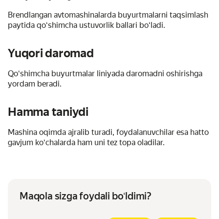
Brendlangan avtomashinalarda buyurtmalarni taqsimlash
paytida qoʻshimcha ustuvorlik ballari boʻladi.
Yuqori daromad
Qoʻshimcha buyurtmalar liniyada daromadni oshirishga
yordam beradi.
Hamma taniydi
Mashina oqimda ajralib turadi, foydalanuvchilar esa hatto
gavjum koʻchalarda ham uni tez topa oladilar.
Maqola sizga foydali boʻldimi?