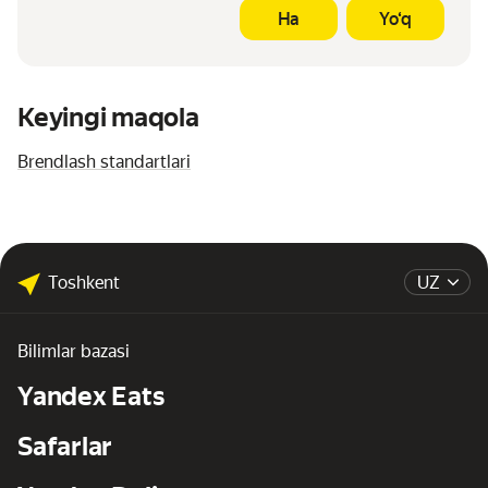
Ha
Yo‘q
Keyingi maqola
Brendlash standartlari
Toshkent
UZ
Bilimlar bazasi
Yandex Eats
Safarlar